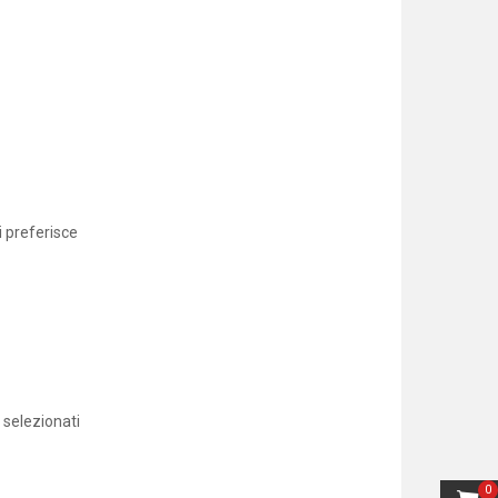
i preferisce
 selezionati
0