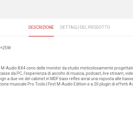
DESCRIZIONE
DETTAGLI DEL PRODOTTO
5W+25W
, le M-Audio BX4 cono delle monitor da studio meticolosamente progettat
 casse da PC, l'esperienza di ascolto di musica, podcast, live stream, vi
esign a due vie del cabinet in MDF bass reflex avrai una risposta alle bas
one musicale Pro Tools | First M-Audio Edition e a 20 plugin di effetti Av