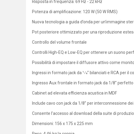
Risposta in frequenza: 69 Hz - 22 kHz
Potenza di amplificazione: 120 W (50 W RMS)
Nuova tecnologia a guida d’onda per un’immagine ster
Pot posteriore ottimizzato per una riproduzione este
Controllo del volume frontale
Controlli High-EQ e Low-EQ per ottenere un suono per
Possibilità di impostare il diffusore attivo come monito
Ingressi in formato jack da 1⁄4” bilanciati e RCA per il
Ingresso Aux frontale in formato jack da 1/8” perfetto
Cabinet ad elevata efficienza acustica in MDF
Include cavo con jack da 1/8” per interconnessione dei 
Consente l’accesso al download della suite di produzion
Dimensioni: 156 x 175 x 225 mm
Peso: 4,46 kg la coppia