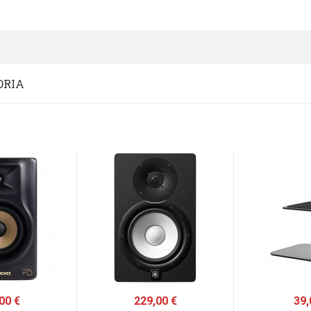
ORIA
zo
00 €
Prezzo
229,00 €
Pre
39,