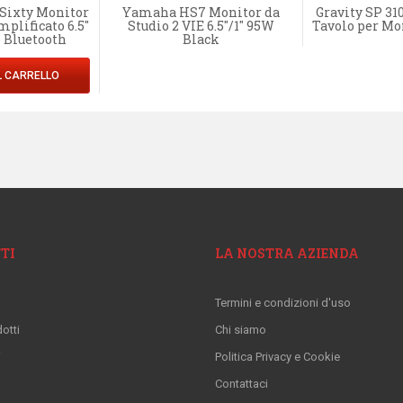
 Sixty Monitor
Yamaha HS7 Monitor da
Gravity SP 31
mplificato 6.5"
Studio 2 VIE 6.5"/1" 95W
Tavolo per Mo
 Bluetooth
Black
L CARRELLO
TI
LA NOSTRA AZIENDA
Termini e condizioni d'uso
otti
Chi siamo
i
Politica Privacy e Cookie
Contattaci