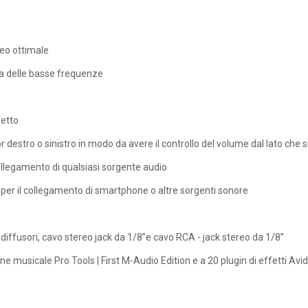
eo ottimale
sa delle basse frequenze
fetto
r destro o sinistro in modo da avere il controllo del volume dal lato che s
 collegamento di qualsiasi sorgente audio
 per il collegamento di smartphone o altre sorgenti sonore
diffusori, cavo stereo jack da 1/8”e cavo RCA - jack stereo da 1/8”
e musicale Pro Tools | First M-Audio Edition e a 20 plugin di effetti Avid