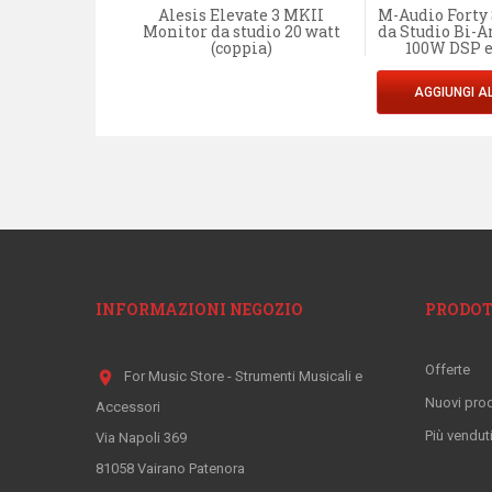
 IF 01 Set 4
Alesis Elevate 3 MKII
M-Audio Forty
 Assorbimento
Monitor da studio 20 watt
da Studio Bi-A
 da Studio
(coppia)
100W DSP e
L CARRELLO
AGGIUNGI A
INFORMAZIONI NEGOZIO
PRODOT
Offerte
location_on
For Music Store - Strumenti Musicali e
Nuovi prod
Accessori
Più vendut
Via Napoli 369
81058 Vairano Patenora