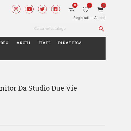
0
0
0
Registrati
or
Accedi

IDEO
ARCHI
FIATI
DIDATTICA
itor Da Studio Due Vie