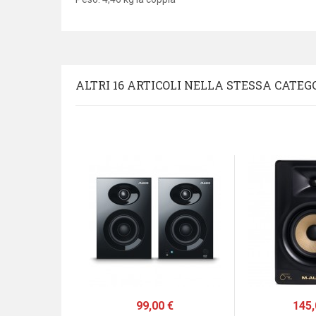
ALTRI 16 ARTICOLI NELLA STESSA CATEG
zo
0 €
Prezzo
99,00 €
Prez
145,