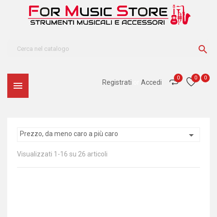

0
0
0
Registrati
or
Accedi


Prezzo, da meno caro a più caro
Visualizzati 1-16 su 26 articoli