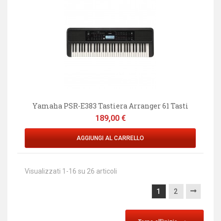
Yamaha PSR-E383 Tastiera Arranger 61 Tasti
Prezzo
189,00 €
AGGIUNGI AL CARRELLO
Visualizzati 1-16 su 26 articoli
1
2