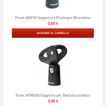
Proel AMP30 Supporto a Pinza per Microfono
Prezzo
3,00 €
AGGIUNGI AL CARRELLO
Proel APM35B Supporto per Radiomicrofono
Prezzo
3,00 €