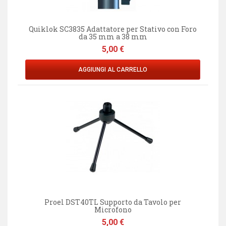
Quiklok SC3835 Adattatore per Stativo con Foro
da 35 mm a 38 mm
Prezzo
5,00 €
AGGIUNGI AL CARRELLO
Proel DST40TL Supporto da Tavolo per
Microfono
Prezzo
5,00 €