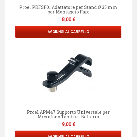
Proel PRFSF01 Adattatore per Stand Ø 35 mm
per Montaggio Faro
Prezzo
8,00 €
AGGIUNGI AL CARRELLO
Proel APM47 Supporto Universale per
Microfono Tamburi Batteria
Prezzo
9,00 €
AGGIUNGI AL CARRELLO