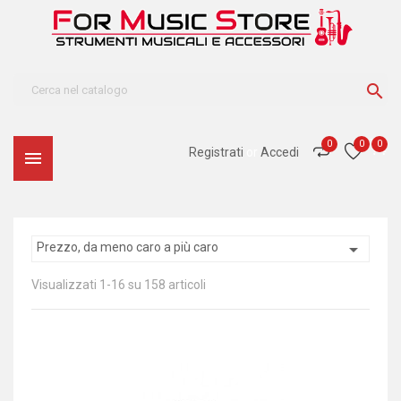

0
0
0
Registrati
or
Accedi


Prezzo, da meno caro a più caro
Visualizzati 1-16 su 158 articoli