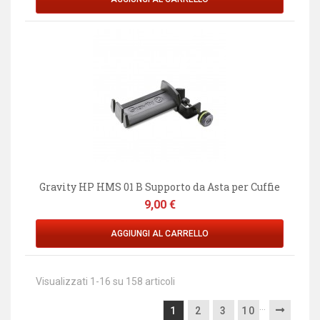
Gravity HP HMS 01 B Supporto da Asta per Cuffie
Prezzo
9,00 €
AGGIUNGI AL CARRELLO
Visualizzati 1-16 su 158 articoli
…
1
2
3
10