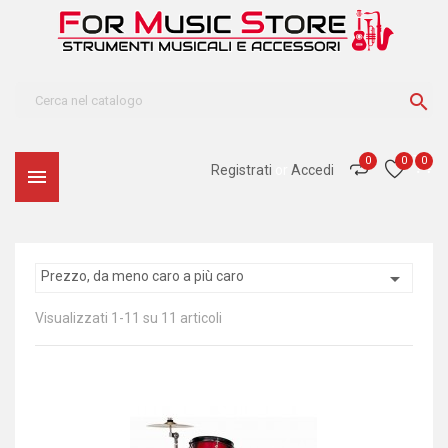

0
0
0
Registrati
or
Accedi


Prezzo, da meno caro a più caro
Visualizzati 1-11 su 11 articoli