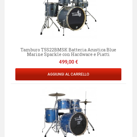
Tamburo T5S22BMSK Batteria Acustica Blue
Marine Sparkle con Hardware e Piatti
Prezzo
499,00 €
AGGIUNGI AL CARRELLO