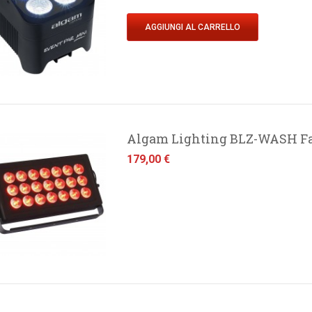
AGGIUNGI AL CARRELLO
Algam Lighting BLZ-WASH F
Prezzo
179,00 €