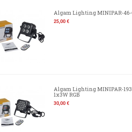
Algam Lighting MINIPAR-46
Prezzo
25,00 €
Algam Lighting MINIPAR-193-
1x3W RGB
Prezzo
30,00 €