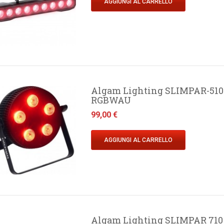
AGGIUNGI AL CARRELLO
Algam Lighting SLIMPAR-510-
RGBWAU
Prezzo
99,00 €
AGGIUNGI AL CARRELLO
Algam Lighting SLIMPAR 710 Q