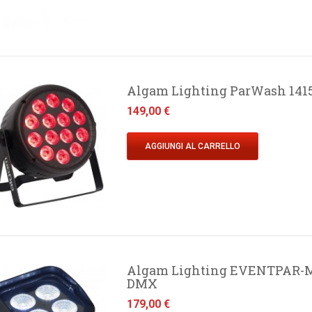
Algam Lighting ParWash 1415
Prezzo
149,00 €
AGGIUNGI AL CARRELLO
Algam Lighting EVENTPAR-MIN
DMX
Prezzo
179,00 €