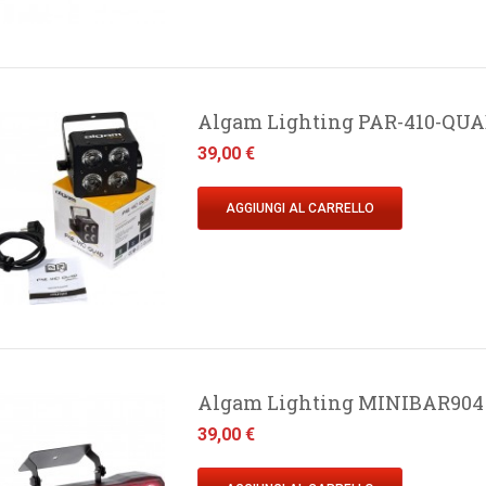
Algam Lighting PAR-410-QUAD
Prezzo
39,00 €
AGGIUNGI AL CARRELLO
Algam Lighting MINIBAR904
Prezzo
39,00 €