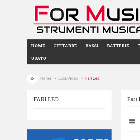
HOME
CHITARRE
BASSI
BATTERIE
USATO
Home
Luci/Video
Fari Led
FARI LED
Fari 
view_module