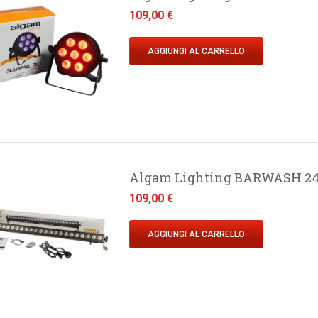
Prezzo
109,00 €
AGGIUNGI AL CARRELLO
Algam Lighting BARWASH 24
Prezzo
109,00 €
AGGIUNGI AL CARRELLO