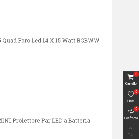
 Quad Faro Led 14 X 15 Watt RGBWW
0
Carrello
0
Lista
0
Confronta
I Proiettore Par LED a Batteria

Top