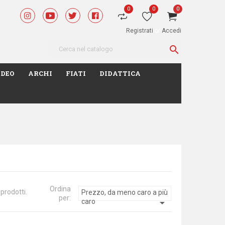
0
0
0
Registrati
or
Accedi

IDEO
ARCHI
FIATI
DIDATTICA
Ordina
prodotti.
Prezzo, da meno caro a più
per:

caro