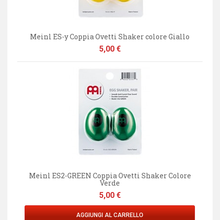
Meinl ES-y Coppia Ovetti Shaker colore Giallo
Prezzo
5,00 €
Meinl ES2-GREEN Coppia Ovetti Shaker Colore
Verde
Prezzo
5,00 €
AGGIUNGI AL CARRELLO