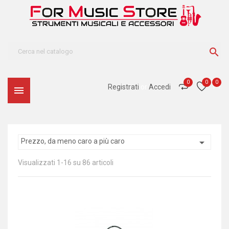

0
0
0
Registrati
or
Accedi


Prezzo, da meno caro a più caro
Visualizzati 1-16 su 86 articoli