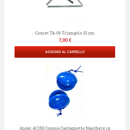
Comet TA-06 Triangolo 15 cm
Prezzo
7,00 €
AGGIUNGI AL CARRELLO
Angel AC150 Coppia Castagnette Nacchere in