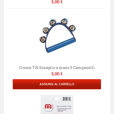
Prezzo
5,00 €
Croson T16 Sonaglio a mano 5 Campanelli
Prezzo
5,00 €
AGGIUNGI AL CARRELLO