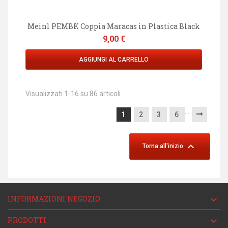
Meinl PEMBK Coppia Maracas in Plastica Black
Prezzo
9,00 €
AGGIUNGI AL CARRELLO
Visualizzati 1-16 su 86 articoli
…
1
2
3
6

Torna all'inizio
INFORMAZIONI NEGOZIO

PRODOTTI
