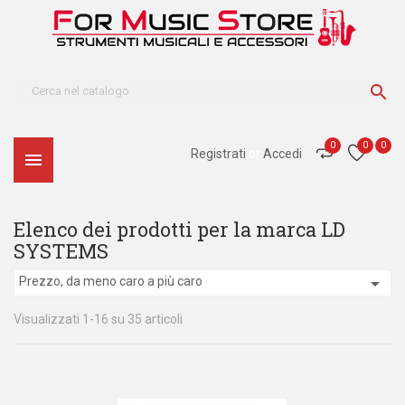

0
0
0
Registrati
or
Accedi

Elenco dei prodotti per la marca LD
SYSTEMS

Prezzo, da meno caro a più caro
Visualizzati 1-16 su 35 articoli