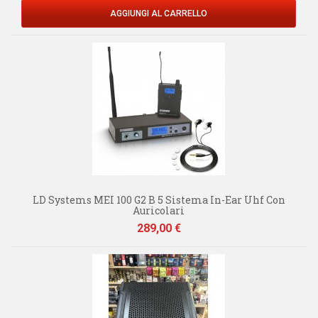
AGGIUNGI AL CARRELLO
LD Systems MEI 100 G2 B 5 Sistema In-Ear Uhf Con
Auricolari
Prezzo
289,00 €