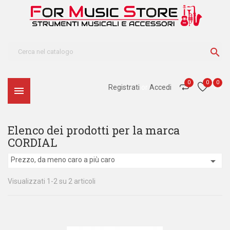

0
0
0
Registrati
or
Accedi

Elenco dei prodotti per la marca
CORDIAL

Prezzo, da meno caro a più caro
Visualizzati 1-2 su 2 articoli