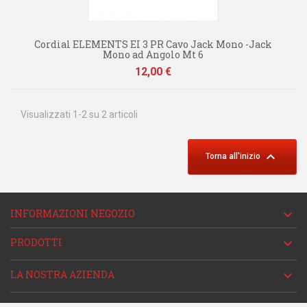
Cordial ELEMENTS EI 3 PR Cavo Jack Mono -Jack
Mono ad Angolo Mt 6
Prezzo
12,00 €
Visualizzati 1-2 su 2 articoli

Torna all'inizio
INFORMAZIONI NEGOZIO

PRODOTTI

LA NOSTRA AZIENDA
