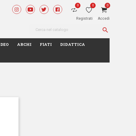
0
0
0
Registrati
or
Accedi

IDEO
ARCHI
FIATI
DIDATTICA