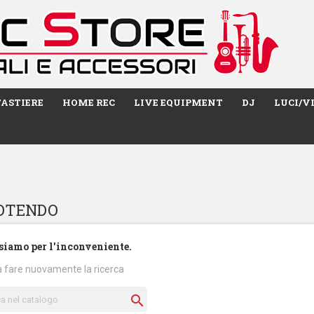
TASTIERE
HOME REC
LIVE EQUIPMENT
DJ
LUCI/V
 SOTENDO
siamo per l'inconveniente.
a fare nuovamente la ricerca
