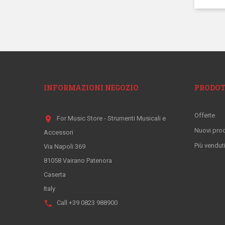
INFORMAZIONI NEGOZIO
PRODOT
Offerte
location_on
For Music Store - Strumenti Musicali e
Nuovi prod
Accessori
Più vendut
Via Napoli 369
81058 Vairano Patenora
Caserta
Italy
phone
Call
+39 0823 988900