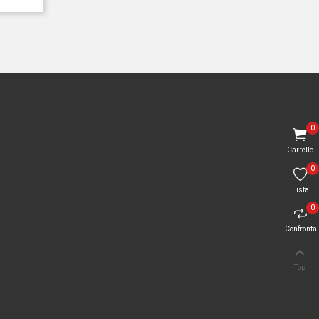
0
Carrello
0
Lista
0
Confronta

Top