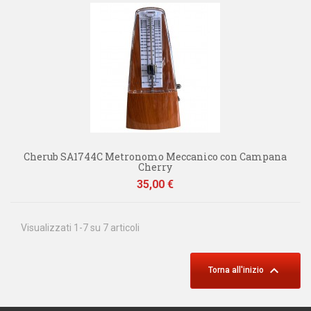
Cherub SA1744C Metronomo Meccanico con Campana
Cherry
Prezzo
35,00 €
Visualizzati 1-7 su 7 articoli

Torna all'inizio