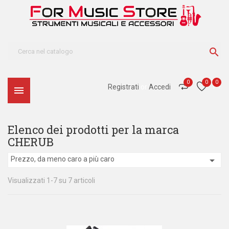

0
0
0
Registrati
or
Accedi

Elenco dei prodotti per la marca
CHERUB

Prezzo, da meno caro a più caro
Visualizzati 1-7 su 7 articoli