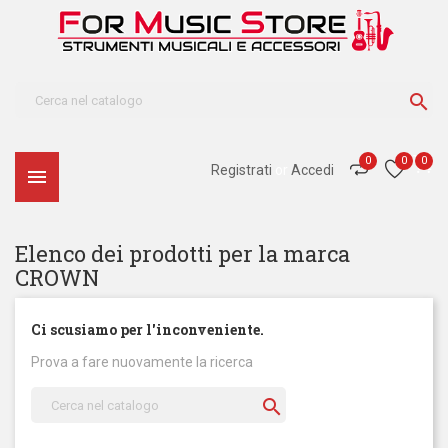

0
0
0
Registrati
or
Accedi

Elenco dei prodotti per la marca
CROWN
Ci scusiamo per l'inconveniente.
Prova a fare nuovamente la ricerca
