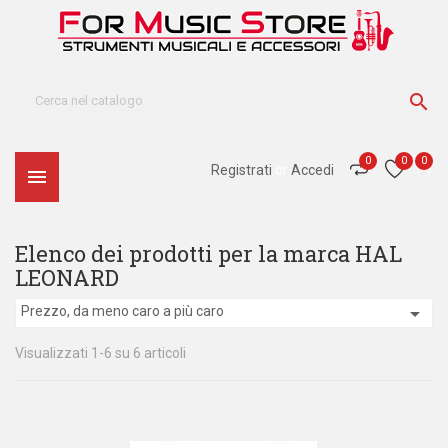

0
0
0
Registrati
or
Accedi

Elenco dei prodotti per la marca HAL
LEONARD

Prezzo, da meno caro a più caro
Visualizzati 1-6 su 6 articoli