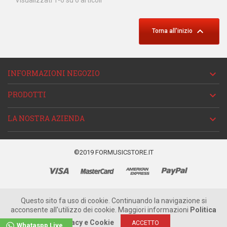
Visualizzati 1-6 su 6 articoli

Torna all'inizio
INFORMAZIONI NEGOZIO

PRODOTTI

LA NOSTRA AZIENDA

©2019 FORMUSICSTORE.IT
Questo sito fa uso di cookie. Continuando la navigazione si
acconsente all'utilizzo dei cookie. Maggiori informazioni
Politica
Privacy e Cookie
ACCETTO
Whataspp Live