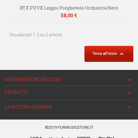
RTX PUVX Leggio Pieghevole Orchestra Nero
Prezzo
58,00 €
Visualizzati 1-2 su 2 articoli

Torna all'inizio
INFORMAZIONI NEGOZIO

PRODOTTI

LA NOSTRA AZIENDA

©2019 FORMUSICSTORE.IT