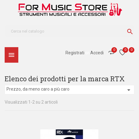

0
0
0
Registrati
or
Accedi

Elenco dei prodotti per la marca RTX

Prezzo, da meno caro a più caro
Visualizzati 1-2 su 2 articoli