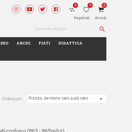
0
0
0
Registrati
or
Accedi

IDEO
ARCHI
FIATI
DIDATTICA

Prezzo, da meno caro a più caro
Ordina per:
Microfono (863 - 865mhz)