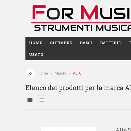
HOME
CHITARRE
BASSI
BATTERIE
USATO
Home
Marchi
ALTO
Elenco dei prodotti per la marca 
view_module
list
Alto 