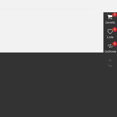
0
Carrello
0
Lista
0
Confronta

Top