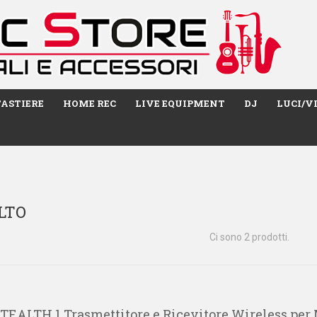
TASTIERE
HOME REC
LIVE EQUIPMENT
DJ
LUCI/V
ALTO
Ci sono 2 prodotti.
STEALTH 1 Trasmettitore e Ricevitore Wireless per 