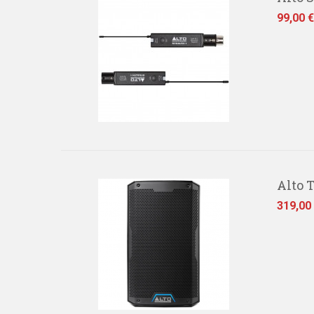
Prezzo
99,00 €
Alto 
Prezzo
319,00