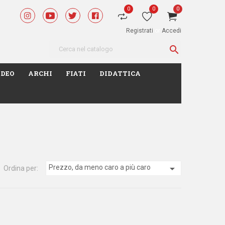
0
0
0
Registrati
or
Accedi

IDEO
ARCHI
FIATI
DIDATTICA

Prezzo, da meno caro a più caro
Ordina per: