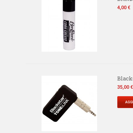
Prezzo
4,00 €
Black
Prezzo
35,00 €
AGGI