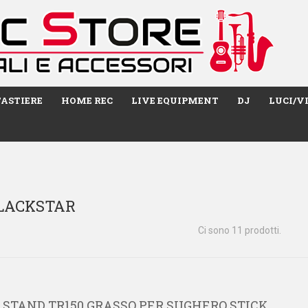
TASTIERE
HOME REC
LIVE EQUIPMENT
DJ
LUCI/V
 BLACKSTAR
Ci sono 11 prodotti.
 STAND TR150 GRASSO PER SUGHERO STICK