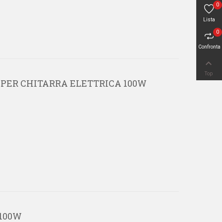
0
Lista
0
Confronta

Top
O PER CHITARRA ELETTRICA 100W
 100W