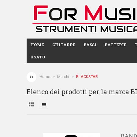
HOME
CHITARRE
BASSI
BATTERIE
USATO
Home
Marchi
BLACKSTAR
Elenco dei prodotti per la marca
view_module
list
BAND