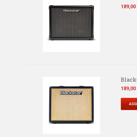
Prezzo
189,00
Black
Prezzo
189,00
AGGI