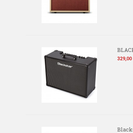
BLACK
Prezzo
329,00
Black