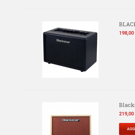
BLAC
Prezzo
198,00
Black
Prezzo
219,00
AGGI