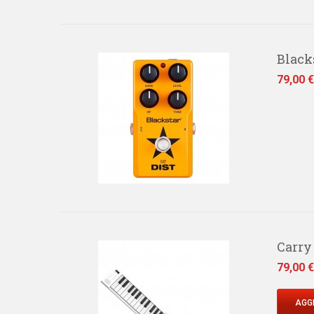
Blacks
Prezzo
79,00 €
Carry 
Prezzo
79,00 €
AGGI