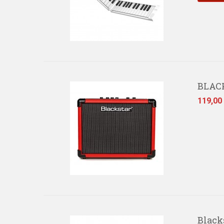
BLACK
Prezzo
119,00
Black