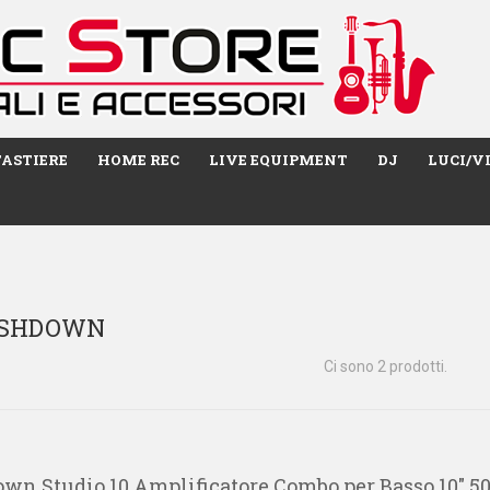
TASTIERE
HOME REC
LIVE EQUIPMENT
DJ
LUCI/V
a ASHDOWN
Ci sono 2 prodotti.
wn Studio 10 Amplificatore Combo per Basso 10" 