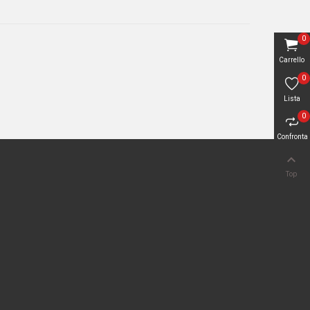
0
Carrello
0
Lista
0
Confronta

Top