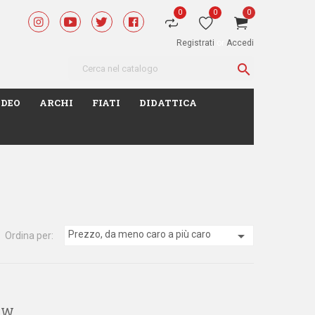
0
0
0
Registrati
or
Accedi

IDEO
ARCHI
FIATI
DIDATTICA

Prezzo, da meno caro a più caro
Ordina per:
50W