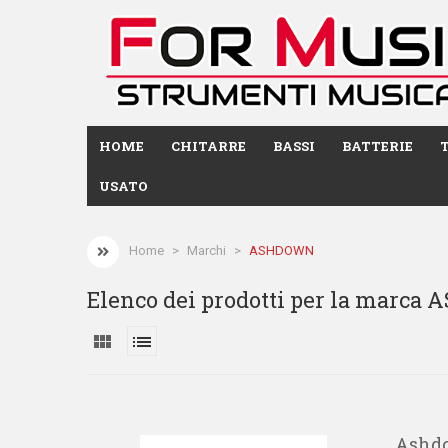
HOME
CHITARRE
BASSI
BATTERIE
USATO
Home
Marchi
ASHDOWN
Elenco dei prodotti per la marc
view_module
list
Ashdo