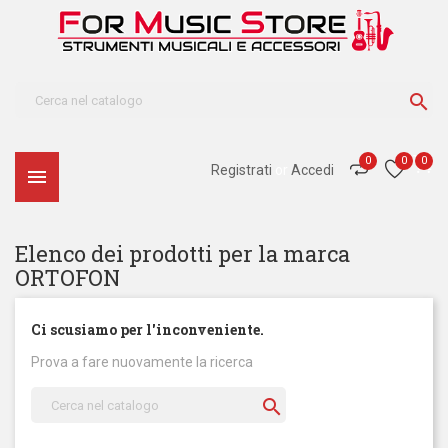

0
0
0
Registrati
or
Accedi

Elenco dei prodotti per la marca
ORTOFON
Ci scusiamo per l'inconveniente.
Prova a fare nuovamente la ricerca
