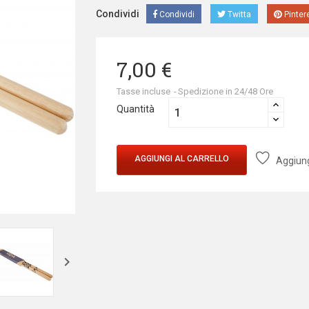
Condividi
Condividi
Twitta
Pinter
7,00 €
Tasse incluse
Spedizione in 24/48 Ore
Quantità
AGGIUNGI AL CARRELLO
Aggiungi
