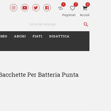
0
0
0
Registrati
or
Accedi

IDEO
ARCHI
FIATI
DIDATTICA
acchette Per Batteria Punta