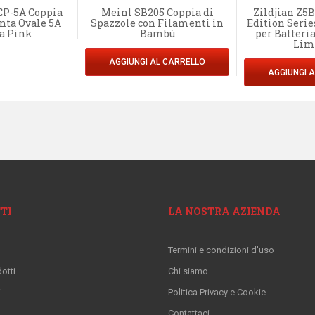
CP-5A Coppia
Meinl SB205 Coppia di
Zildjian Z5
nta Ovale 5A
Spazzole con Filamenti in
Edition Serie
a Pink
Bambù
per Batteri
Lim
AGGIUNGI AL CARRELLO
AGGIUNGI 
TI
LA NOSTRA AZIENDA
Termini e condizioni d'uso
otti
Chi siamo
i
Politica Privacy e Cookie
Contattaci