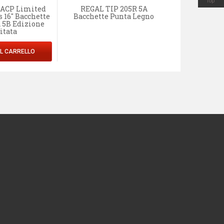
Top
BACP Limited
REGAL TIP 205R 5A
Vic Firth X
s 16" Bacchette
Bacchette Punta Legno
American Cl
a 5B Edizione
Ex
itata
AGGIUNGI 
AL CARRELLO