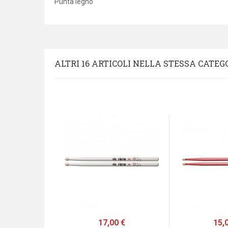
Punta legno
ALTRI 16 ARTICOLI NELLA STESSA CATEG
zo
0 €
Prezzo
17,00 €
Pre
15,