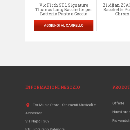
BU 5A Chroma
Vic Firth STL Signature
Zildjian Z5A
cchette 5A in
Thomas Lang Bacchette per
Bacchette Pu
icano Blu
Batteria Punta a Goccia
Chrom
AGGIUNGI AL CARRELLO
INFORMAZIONI NEGOZIO
PRODOT
Offerte
location_on
For Music Store - Strumenti Musicali e
Nuovi prod
Accessori
Più vendut
Via Napoli 369
81058 Vairano Patenora